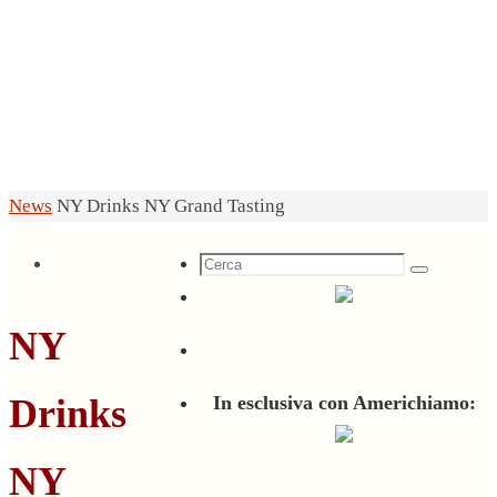
Home
News
NY Drinks NY Grand Tasting
Cerca
Cerca
per:
NY
Drinks
In esclusiva con Americhiamo:
NY