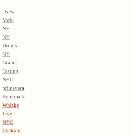
New
York
,
NY
,
NY
Drinks
NY
Grand
Tasting
,
NYC
,
primavera
.
Bookmark
.
Whisky
Live
NYC
Cocktail