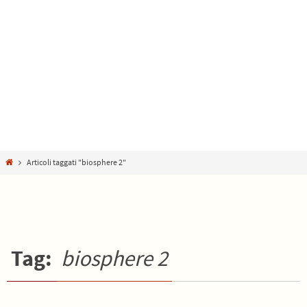
Home
Articoli taggati "biosphere 2"
Tag:
biosphere 2