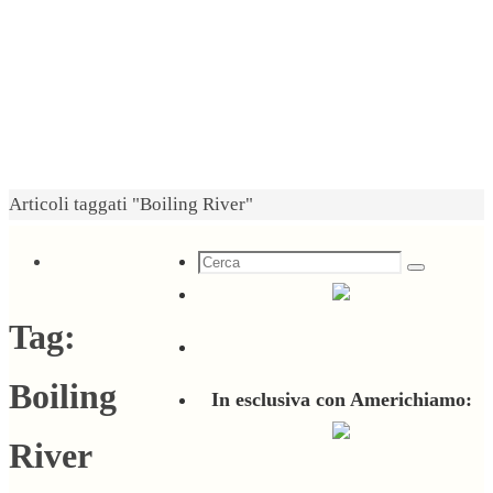
Home
Articoli taggati "Boiling River"
Cerca
Cerca
per:
Tag:
Boiling
In esclusiva con Americhiamo:
River