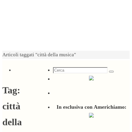
Home
Articoli taggati "città della musica"
Cerca
Cerca
per:
Tag:
città
In esclusiva con Americhiamo:
della