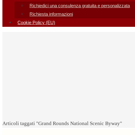
Richiedici una consulenza gratuita e personalizzata
Richiesta informazioni
Cookie Policy (EU)
Home
Articoli taggati "Grand Rounds National Scenic Byway"