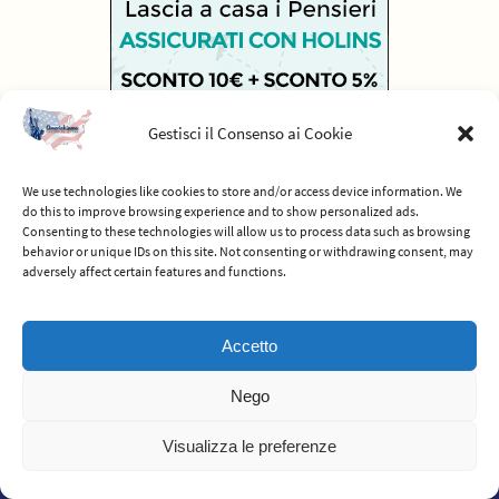
Gestisci il Consenso ai Cookie
We use technologies like cookies to store and/or access device information. We
do this to improve browsing experience and to show personalized ads.
Consenting to these technologies will allow us to process data such as browsing
behavior or unique IDs on this site. Not consenting or withdrawing consent, may
adversely affect certain features and functions.
© 2012-2026 Americhiamo - Tutti i diritti riservati -
Termini e condizioni
Accetto
del servizio
Nego
Powered by
Nirvana
&
WordPress.
Visualizza le preferenze