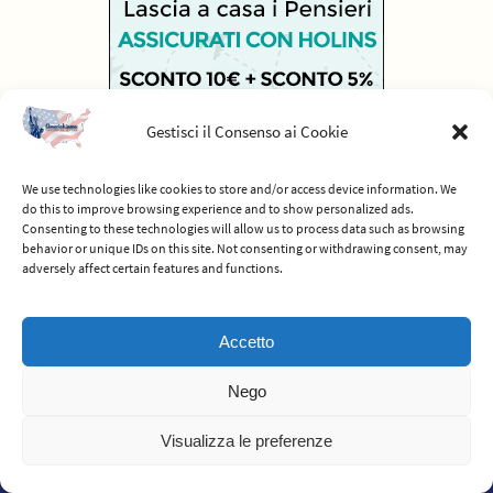
Gestisci il Consenso ai Cookie
We use technologies like cookies to store and/or access device information. We
do this to improve browsing experience and to show personalized ads.
Consenting to these technologies will allow us to process data such as browsing
behavior or unique IDs on this site. Not consenting or withdrawing consent, may
adversely affect certain features and functions.
© 2012-2026 Americhiamo - Tutti i diritti riservati -
Termini e condizioni
Accetto
del servizio
Nego
Powered by
Nirvana
&
WordPress.
Visualizza le preferenze