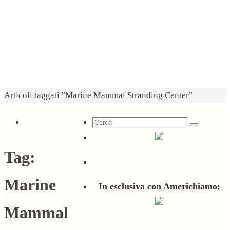
Home
Articoli taggati "Marine Mammal Stranding Center"
Cerca
Cerca
per:
Tag:
Marine
In esclusiva con Americhiamo:
Mammal