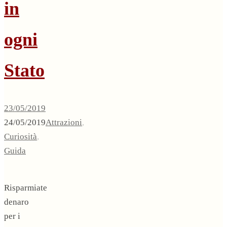
in
ogni
Stato
23/05/2019
24/05/2019
Attrazioni
,
Curiosità
,
Guida
Risparmiate
denaro
per i