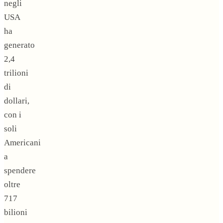
negli
USA
ha
generato
2,4
trilioni
di
dollari,
con i
soli
Americani
a
spendere
oltre
717
bilioni