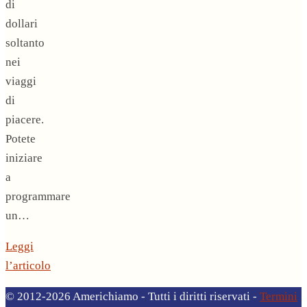
di
dollari
soltanto
nei
viaggi
di
piacere.
Potete
iniziare
a
programmare
un…
Leggi
l’articolo
© 2012-2026 Americhiamo - Tutti i diritti riservati -
Termini