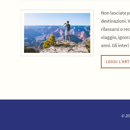
Non lasciate p
destinazioni. 
rilassarsi o r
viaggio, ignor
anni. Gli inter
LEGGI L’AR
© 201