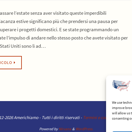
assare l’estate senza aver visitato queste imperdibili
Vacanza estive significano più che prendersi una pausa per
ecuperare i progetti domestici. E se state programmando un
ate l’impulso di andare nello stesso posto che avete visitato per
i Stati Uniti sono lì ad…
TICOLO
We use techno
improve brow
will allow us
2-2026 Americhiamo - Tutti i diritti riservati -
Termini e condizioni del se
consenting or
Powered by
Nirvana
&
WordPress.