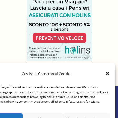
Gestisci il Consenso ai Cookie
logies like cookies to store and/or access device information. We do this to
sing experience and to show personalized ads. Consenting to these technologies
 to process data such as browsing behavior or unique IDs on this site. Not
rvizio
 withdrawing consent, may adversely affect certain features and functions.