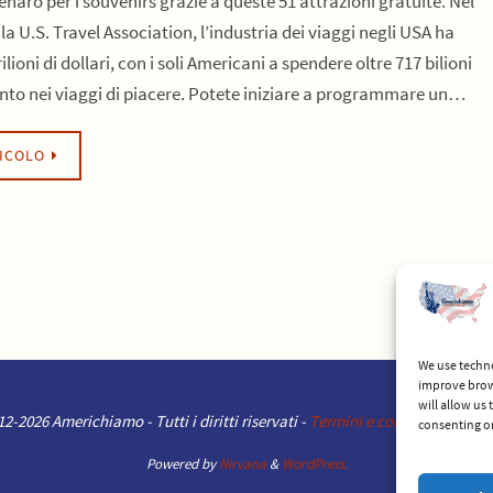
naro per i souvenirs grazie a queste 51 attrazioni gratuite. Nel
a U.S. Travel Association, l’industria dei viaggi negli USA ha
ilioni di dollari, con i soli Americani a spendere oltre 717 bilioni
tanto nei viaggi di piacere. Potete iniziare a programmare un…
TICOLO
We use techno
improve brow
will allow us
2-2026 Americhiamo - Tutti i diritti riservati -
Termini e condizioni del se
consenting or
Powered by
Nirvana
&
WordPress.