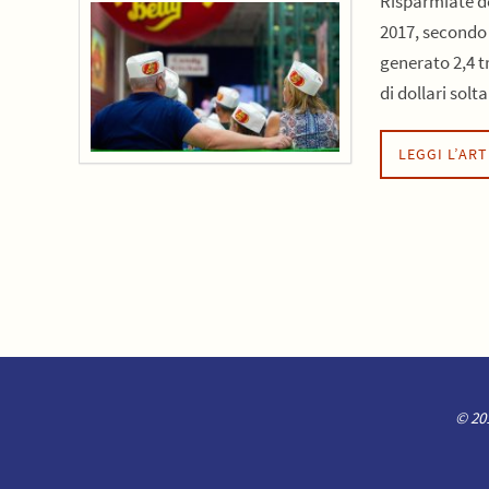
Risparmiate de
2017, secondo l
generato 2,4 tr
di dollari sol
LEGGI L’AR
© 201