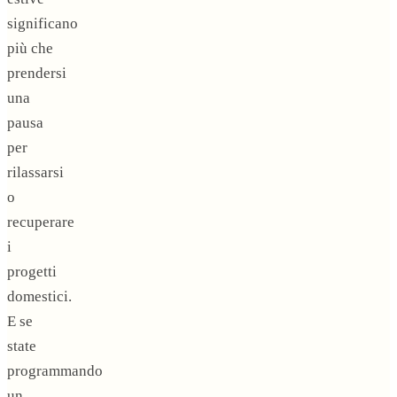
significano
più che
prendersi
una
pausa
per
rilassarsi
o
recuperare
i
progetti
domestici.
E se
state
programmando
un