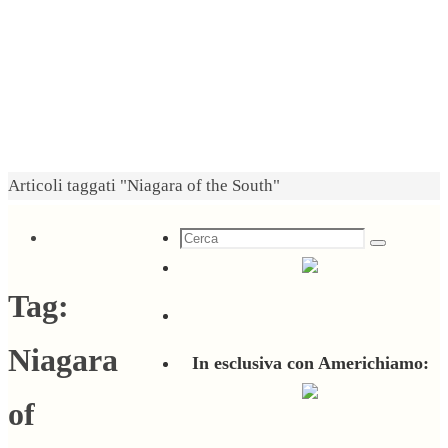
Home
Articoli taggati "Niagara of the South"
Cerca
Cerca
per:
Tag:
Niagara
In esclusiva con Americhiamo:
of