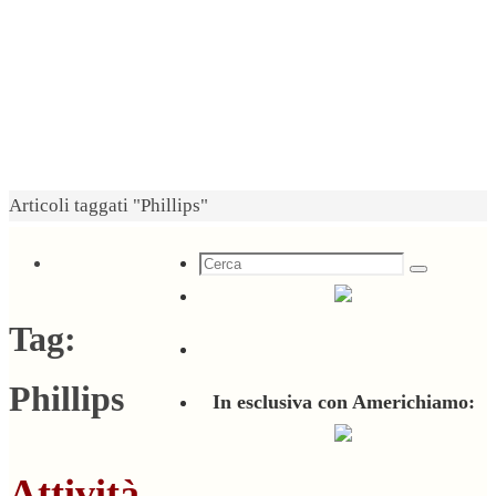
Home
Articoli taggati "Phillips"
Cerca
Cerca
per:
Tag:
Phillips
In esclusiva con Americhiamo:
Attività