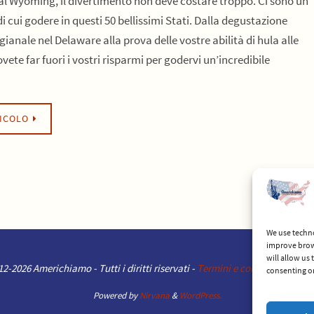
l Wyoming, il divertimento non deve costare troppo. Ci sono un
i cui godere in questi 50 bellissimi Stati. Dalla degustazione
igianale nel Delaware alla prova delle vostre abilità di hula alle
ete far fuori i vostri risparmi per godervi un’incredibile
TICOLO
We use techno
improve brow
will allow us
2-2026 Americhiamo - Tutti i diritti riservati -
Termini e condizioni del se
consenting or
Powered by
Nirvana
&
WordPress.