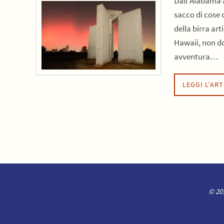
Dall’Alabama a
sacco di cose d
della birra art
Hawaii, non dov
avventura…
LEGGI L’AR
© 201