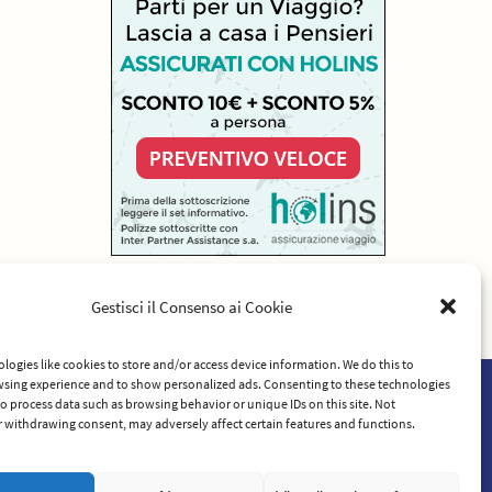
Gestisci il Consenso ai Cookie
logies like cookies to store and/or access device information. We do this to
sing experience and to show personalized ads. Consenting to these technologies
 to process data such as browsing behavior or unique IDs on this site. Not
rvizio
 withdrawing consent, may adversely affect certain features and functions.