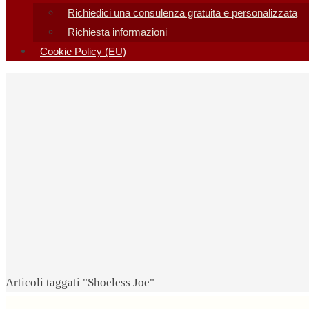
Richiedici una consulenza gratuita e personalizzata
Richiesta informazioni
Cookie Policy (EU)
Home
Articoli taggati "Shoeless Joe"