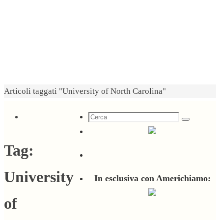
Home
Articoli taggati "University of North Carolina"
Cerca
Cerca
per:
Tag:
University
In esclusiva con Americhiamo:
of