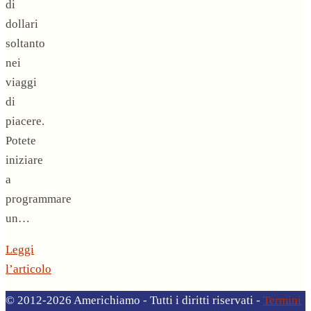
di
dollari
soltanto
nei
viaggi
di
piacere.
Potete
iniziare
a
programmare
un…
Leggi
l’articolo
© 2012-2026 Americhiamo - Tutti i diritti riservati -
Termini