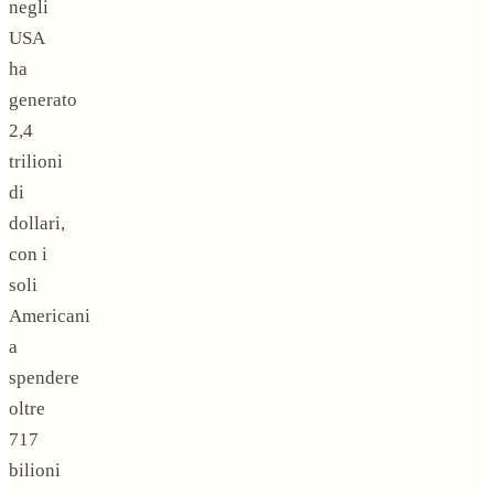
negli
USA
ha
generato
2,4
trilioni
di
dollari,
con i
soli
Americani
a
spendere
oltre
717
bilioni