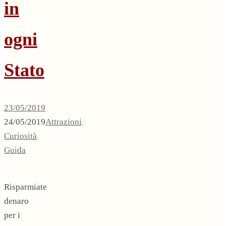
in
ogni
Stato
23/05/2019
24/05/2019
Attrazioni
,
Curiosità
,
Guida
Risparmiate
denaro
per i