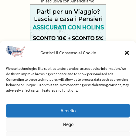
In esclusiva con Americhiamo:
Gestisci il Consenso ai Cookie
We use technologies like cookies to store and/or access device information. We
do this to improve browsing experience and to show personalized ads.
Consenting to these technologies will allow us to process data such as browsing
behavior or unique IDs on this site. Not consenting or withdrawing consent, may
adversely affect certain features and functions.
© 2012-2026 Americhiamo - Tutti i diritti riservati -
Termini e condizioni
Accetto
del servizio
Nego
Powered by
Nirvana
&
WordPress.