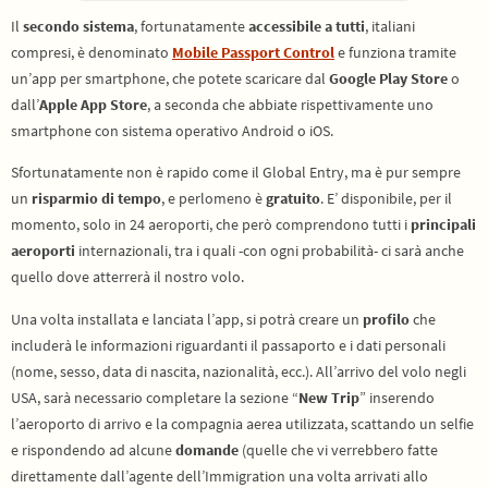
Il
secondo sistema
, fortunatamente
accessibile a tutti
, italiani
compresi, è denominato
Mobile Passport Control
e funziona tramite
un’app per smartphone, che potete scaricare dal
Google Play Store
o
dall’
Apple App Store
, a seconda che abbiate rispettivamente uno
smartphone con sistema operativo Android o iOS.
Sfortunatamente non è rapido come il Global Entry, ma è pur sempre
un
risparmio di tempo
, e perlomeno è
gratuito
. E’ disponibile, per il
momento, solo in 24 aeroporti, che però comprendono tutti i
principali
aeroporti
internazionali, tra i quali -con ogni probabilità- ci sarà anche
quello dove atterrerà il nostro volo.
Una volta installata e lanciata l’app, si potrà creare un
profilo
che
includerà le informazioni riguardanti il passaporto e i dati personali
(nome, sesso, data di nascita, nazionalità, ecc.). All’arrivo del volo negli
USA, sarà necessario completare la sezione “
New Trip
” inserendo
l’aeroporto di arrivo e la compagnia aerea utilizzata, scattando un selfie
e rispondendo ad alcune
domande
(quelle che vi verrebbero fatte
direttamente dall’agente dell’Immigration una volta arrivati allo