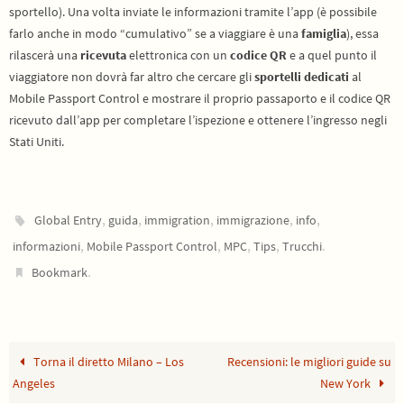
sportello). Una volta inviate le informazioni tramite l’app (è possibile
farlo anche in modo “cumulativo” se a viaggiare è una
famiglia
), essa
rilascerà una
ricevuta
elettronica con un
codice QR
e a quel punto il
viaggiatore non dovrà far altro che cercare gli
sportelli dedicati
al
Mobile Passport Control e mostrare il proprio passaporto e il codice QR
ricevuto dall’app per completare l’ispezione e ottenere l’ingresso negli
Stati Uniti.
,
,
,
,
,
Global Entry
guida
immigration
immigrazione
info
,
,
,
,
.
informazioni
Mobile Passport Control
MPC
Tips
Trucchi
.
Bookmark
Torna il diretto Milano – Los
Recensioni: le migliori guide su
Angeles
New York