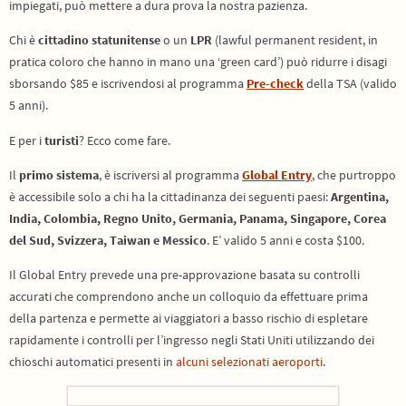
impiegati, può mettere a dura prova la nostra pazienza.
Chi è
cittadino statunitense
o un
LPR
(
lawful permanent resident, in
pratica coloro che hanno in mano una ‘green card’) può ridurre i disagi
sborsando $85 e iscrivendosi al programma
Pre-check
della TSA (valido
5 anni).
E per i
turisti
? Ecco come fare.
Il
primo sistema
, è iscriversi al programma
Global Entry
, che purtroppo
è accessibile solo a chi ha la cittadinanza dei seguenti paesi:
Argentina,
India, Colombia, Regno Unito, Germania, Panama, Singapore, Corea
del Sud, Svizzera, Taiwan e Messico
. E’ valido 5 anni e costa $100.
Il Global Entry prevede una pre-approvazione basata su controlli
accurati che comprendono anche un colloquio da effettuare prima
della partenza e permette ai viaggiatori a basso rischio di espletare
rapidamente i controlli per l’ingresso negli Stati Uniti utilizzando dei
chioschi automatici presenti in
alcuni selezionati aeroporti
.