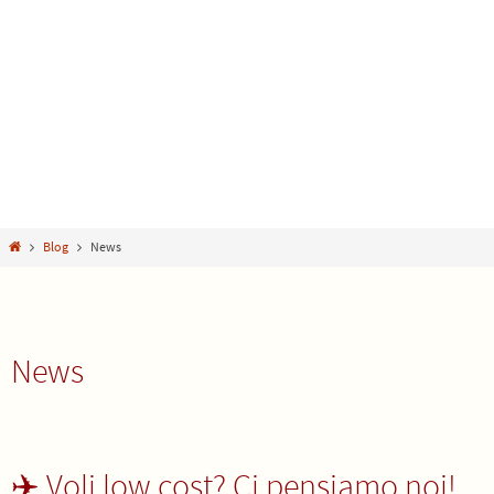
Home
Blog
News
News
✈️ Voli low cost? Ci pensiamo noi!