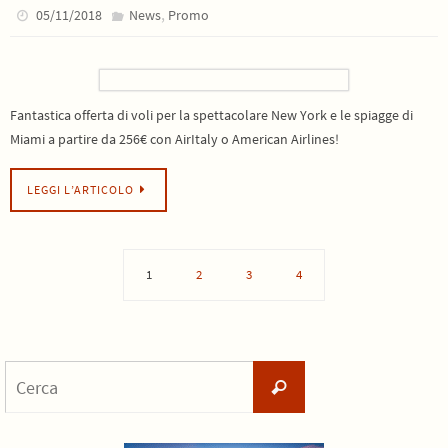
,
05/11/2018
News
Promo
Fantastica offerta di voli per la spettacolare New York e le spiagge di
Miami a partire da 256€ con AirItaly o American Airlines!
LEGGI L’ARTICOLO
1
2
3
4
Cerca
Cerca
per: