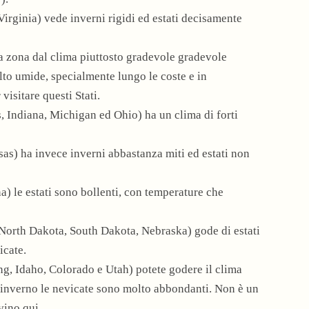
rginia) vede inverni rigidi ed estati decisamente
na zona dal clima piuttosto gradevole gradevole
olto umide, specialmente lungo le coste e in
visitare questi Stati.
is, Indiana, Michigan ed Ohio) ha un clima di forti
sas) ha invece inverni abbastanza miti ed estati non
 le estati sono bollenti, con temperature che
North Dakota, South Dakota, Nebraska) gode di estati
icate.
 Idaho, Colorado e Utah) potete godere il clima
n inverno le nevicate sono molto abbondanti. Non è un
vino qui.