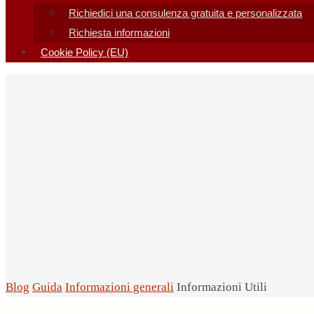
Richiedici una consulenza gratuita e personalizzata
Richiesta informazioni
Cookie Policy (EU)
Home
Blog
Guida
Informazioni generali
Informazioni Utili