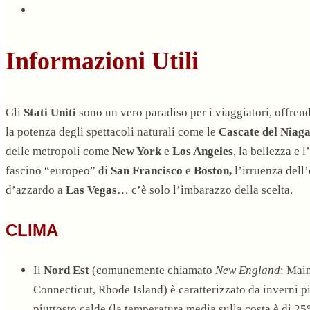
Informazioni Utili
Gli
Stati Uniti
sono un vero paradiso per i viaggiatori, offrend
la potenza degli spettacoli naturali come le
Cascate del Niag
delle metropoli come
New York
e
Los Angeles
, la bellezza e 
fascino “europeo” di
San Francisco
e
Boston,
l’irruenza dell
d’azzardo a
Las Vegas
… c’è solo l’imbarazzo della scelta.
CLIMA
Il
Nord Est
(comunemente chiamato
New England
: Mai
Connecticut, Rhode Island) è caratterizzato da inverni pi
piuttosto calde (la temperatura media sulla costa è di 25°