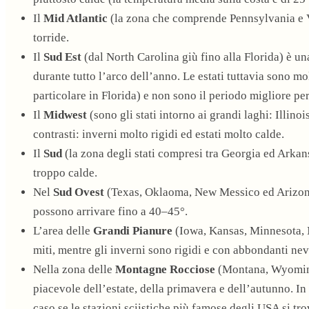
Il
Mid Atlantic
(la zona che comprende Pennsylvania e Vi
torride.
Il
Sud Est
(dal North Carolina giù fino alla Florida) è u
durante tutto l’arco dell’anno. Le estati tuttavia sono m
particolare in Florida) e non sono il periodo migliore per 
Il
Midwest
(sono gli stati intorno ai grandi laghi: Illino
contrasti: inverni molto rigidi ed estati molto calde.
Il
Sud
(la zona degli stati compresi tra Georgia ed Arkan
troppo calde.
Nel
Sud Ovest
(Texas, Oklaoma, New Messico ed Arizona)
possono arrivare fino a 40–45°.
L’area delle
Grandi Pianure
(Iowa, Kansas, Minnesota, 
miti, mentre gli inverni sono rigidi e con abbondanti nev
Nella zona delle
Montagne Rocciose
(Montana, Wyoming,
piacevole dell’estate, della primavera e dell’autunno. I
caso se le stazioni sciistiche più famose degli USA si tro