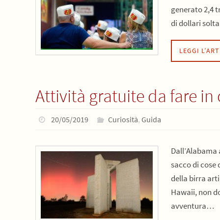
generato 2,4 tr
di dollari sol
LEGGI L’AR
Attività gratuite da fare in
20/05/2019
Curiosità
,
Guida
Dall’Alabama a
sacco di cose d
della birra art
Hawaii, non dov
avventura…