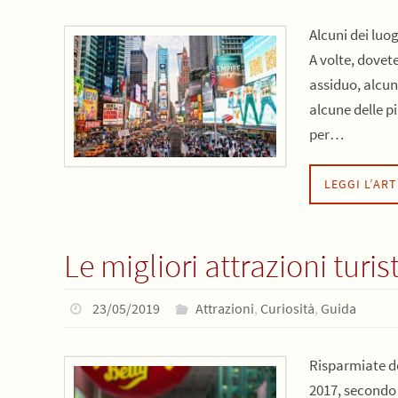
Alcuni dei luo
A volte, dovet
assiduo, alcun
alcune delle p
per…
LEGGI L’AR
Le migliori attrazioni turis
23/05/2019
Attrazioni
,
Curiosità
,
Guida
Risparmiate de
2017, secondo l