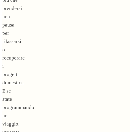
più che
prendersi
una
pausa
per
rilassarsi
o
recuperare
i
progetti
domestici.
E se
state
programmando
un
viaggio,