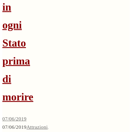
in
ogni
Stato
prima
di
morire
07/06/2019
07/06/2019
Attrazioni
,