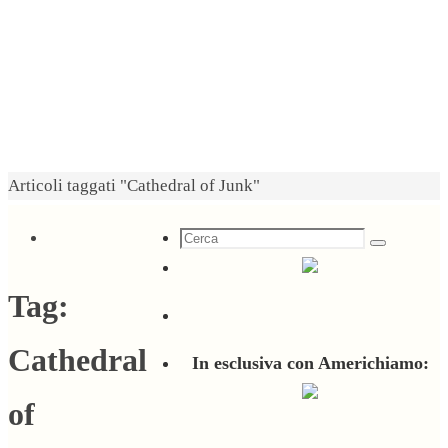
Home
Articoli taggati "Cathedral of Junk"
Cerca
Cerca
per:
Tag:
Cathedral
In esclusiva con Americhiamo:
of