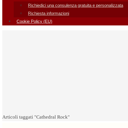
Richiedici una consulenza gratuita e personalizzata
Richiesta informazioni
Cookie Policy (EU)
Home
Articoli taggati "Cathedral Rock"