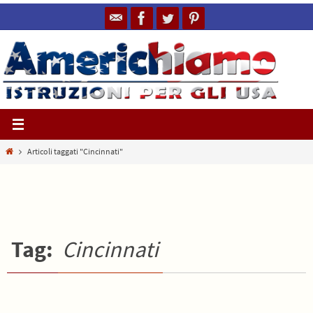
Salta
al
contenuto
Home
Articoli taggati "Cincinnati"
Tag:
Cincinnati