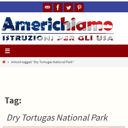
Salta
al
contenuto
Home
Articoli taggati "Dry Tortugas National Park"
Tag:
Dry Tortugas National Park