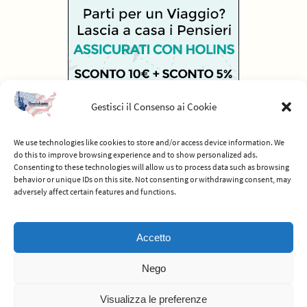
Gestisci il Consenso ai Cookie
We use technologies like cookies to store and/or access device information. We
do this to improve browsing experience and to show personalized ads.
Consenting to these technologies will allow us to process data such as browsing
behavior or unique IDs on this site. Not consenting or withdrawing consent, may
adversely affect certain features and functions.
© 2012-2026 Americhiamo - Tutti i diritti riservati -
Termini e condizioni
Accetto
del servizio
Nego
Powered by
Nirvana
&
WordPress.
Visualizza le preferenze