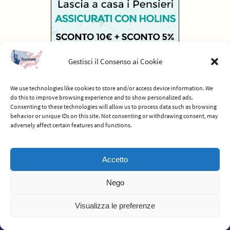
Gestisci il Consenso ai Cookie
We use technologies like cookies to store and/or access device information. We
do this to improve browsing experience and to show personalized ads.
Consenting to these technologies will allow us to process data such as browsing
behavior or unique IDs on this site. Not consenting or withdrawing consent, may
adversely affect certain features and functions.
© 2012-2026 Americhiamo - Tutti i diritti riservati -
Termini e condizioni
Accetto
del servizio
Nego
Powered by
Nirvana
&
WordPress.
Visualizza le preferenze