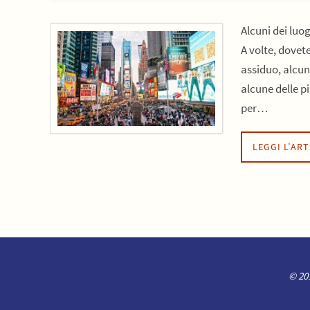
Alcuni dei luo
A volte, dovet
assiduo, alcun
alcune delle p
per…
LEGGI L’AR
© 201