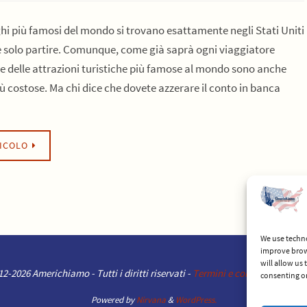
ghi più famosi del mondo si trovano esattamente negli Stati Uniti
e solo partire. Comunque, come già saprà ogni viaggiatore
e delle attrazioni turistiche più famose al mondo sono anche
iù costose. Ma chi dice che dovete azzerare il conto in banca
TICOLO
We use techno
improve brow
will allow us
2-2026 Americhiamo - Tutti i diritti riservati -
Termini e condizioni del se
consenting or
Powered by
Nirvana
&
WordPress.