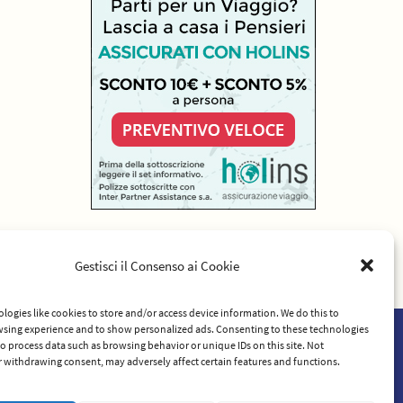
Gestisci il Consenso ai Cookie
logies like cookies to store and/or access device information. We do this to
sing experience and to show personalized ads. Consenting to these technologies
 to process data such as browsing behavior or unique IDs on this site. Not
rvizio
 withdrawing consent, may adversely affect certain features and functions.