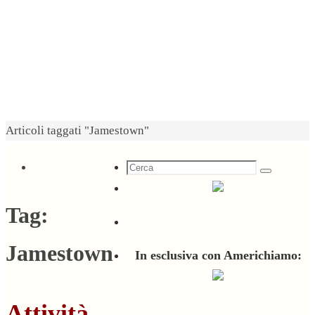
Home
Articoli taggati "Jamestown"
Cerca
Cerca
per:
Tag:
Jamestown
In esclusiva con Americhiamo:
Attività