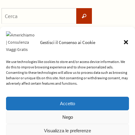
Cerca
Cerca
per:
Gestisci il Consenso ai Cookie
We use technologies like cookies to store and/or access device information. We
do this to improve browsing experience and to show personalized ads.
In esclusiva con Americhiamo:
Consenting to these technologies will allow us to process data such as browsing
behavior or unique IDs on this site. Not consenting or withdrawing consent, may
adversely affect certain features and functions.
© 2012-2026 Americhiamo - Tutti i diritti riservati -
Termini e condizioni
Accetto
del servizio
Nego
Powered by
Nirvana
&
WordPress.
Visualizza le preferenze