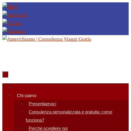
Salta
al
contenuto
Salta
al
Chi siamo
contenuto
Presentiamoci
Consulenza personalizzata e gratuita: come
funziona?
Perché scegliere noi