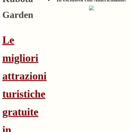
Garden
Le
migliori
attrazioni
turistiche
gratuite
in