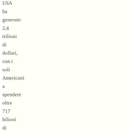
USA
ha
generato
2,4
trilioni
di
dollari,
con i
soli
Americani
a
spendere
oltre
717
bilioni
di