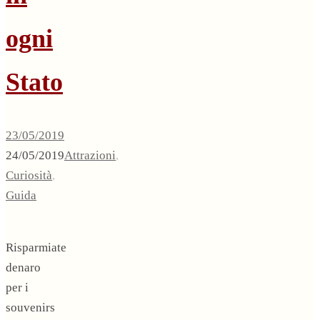
ogni
Stato
23/05/2019
24/05/2019
Attrazioni
,
Curiosità
,
Guida
Risparmiate
denaro
per i
souvenirs