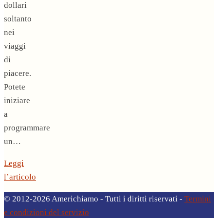
dollari
soltanto
nei
viaggi
di
piacere.
Potete
iniziare
a
programmare
un…
Leggi
l’articolo
© 2012-2026 Americhiamo - Tutti i diritti riservati -
Termini
e condizioni del servizio