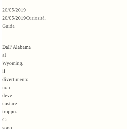
20/05/2019
20/05/2019
Curiosità
,
Guida
Dall’Alabama
al
Wyoming,
il
divertimento
non
deve
costare
troppo.
Ci
sono