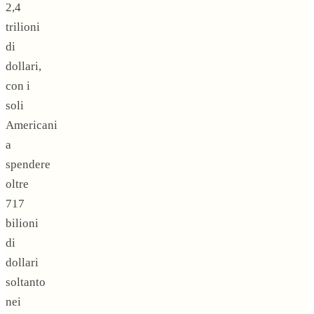
2,4
trilioni
di
dollari,
con i
soli
Americani
a
spendere
oltre
717
bilioni
di
dollari
soltanto
nei