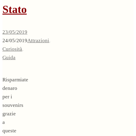
Stato
23/05/2019
24/05/2019
Attrazioni
,
Curiosità
,
Guida
Risparmiate
denaro
per i
souvenirs
grazie
a
queste