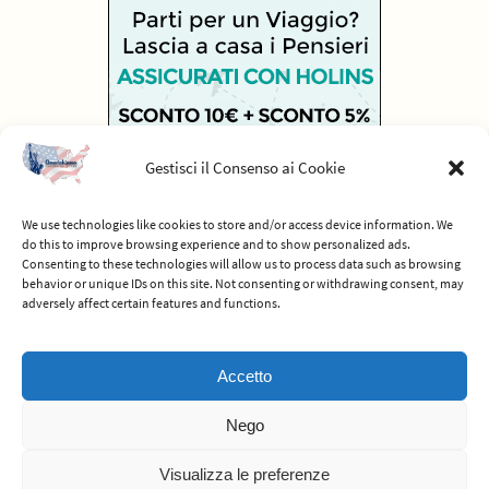
Gestisci il Consenso ai Cookie
We use technologies like cookies to store and/or access device information. We
do this to improve browsing experience and to show personalized ads.
Consenting to these technologies will allow us to process data such as browsing
behavior or unique IDs on this site. Not consenting or withdrawing consent, may
adversely affect certain features and functions.
© 2012-2026 Americhiamo - Tutti i diritti riservati -
Termini e condizioni
Accetto
del servizio
Nego
Powered by
Nirvana
&
WordPress.
Visualizza le preferenze