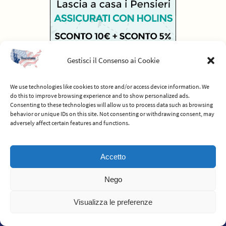
Gestisci il Consenso ai Cookie
We use technologies like cookies to store and/or access device information. We
do this to improve browsing experience and to show personalized ads.
Consenting to these technologies will allow us to process data such as browsing
behavior or unique IDs on this site. Not consenting or withdrawing consent, may
adversely affect certain features and functions.
© 2012-2026 Americhiamo - Tutti i diritti riservati -
Termini e condizioni
Accetto
del servizio
Nego
Powered by
Nirvana
&
WordPress.
Visualizza le preferenze