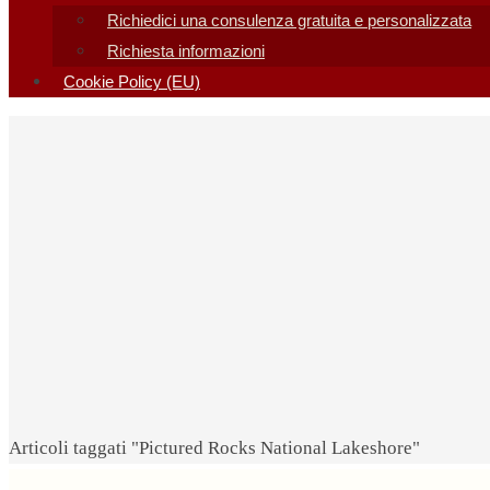
Richiedici una consulenza gratuita e personalizzata
Richiesta informazioni
Cookie Policy (EU)
Home
Articoli taggati "Pictured Rocks National Lakeshore"