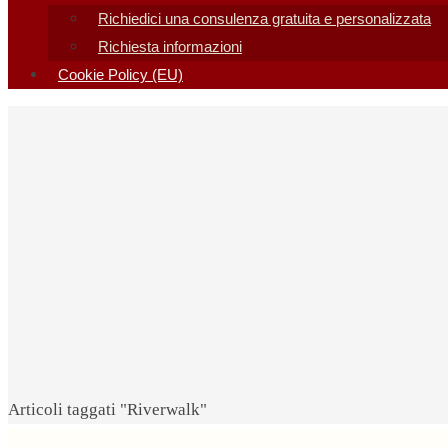
Richiedici una consulenza gratuita e personalizzata
Richiesta informazioni
Cookie Policy (EU)
Home
Articoli taggati "Riverwalk"