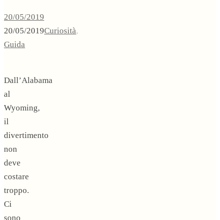
20/05/2019
20/05/2019
Curiosità
,
Guida
Dall’Alabama
al
Wyoming,
il
divertimento
non
deve
costare
troppo.
Ci
sono