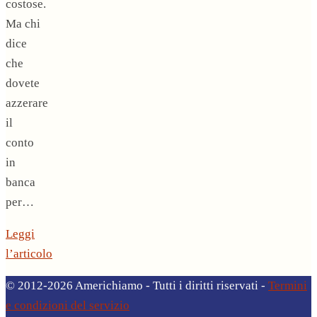
costose.
Ma chi
dice
che
dovete
azzerare
il
conto
in
banca
per…
Leggi
l’articolo
© 2012-2026 Americhiamo - Tutti i diritti riservati -
Termini
e condizioni del servizio