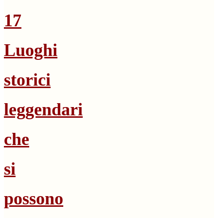
17
Luoghi
storici
leggendari
che
si
possono