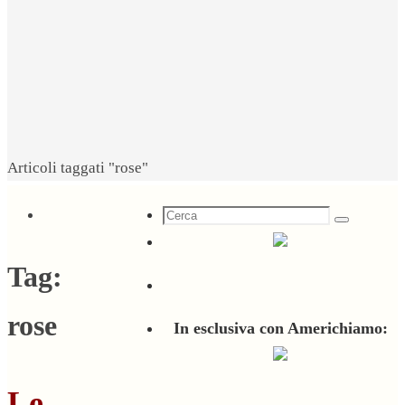
Home
Articoli taggati "rose"
Cerca
Cerca
per:
Tag:
rose
In esclusiva con Americhiamo:
Le