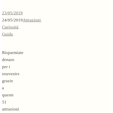
23/05/2019
24/05/2019
Attrazioni
,
Curiosità
,
Guida
Risparmiate
denaro
per i
souvenirs
grazie
a
queste
51
attrazioni