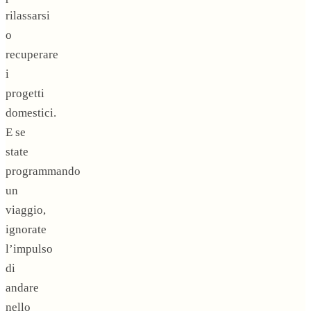
rilassarsi
o
recuperare
i
progetti
domestici.
E se
state
programmando
un
viaggio,
ignorate
l’impulso
di
andare
nello