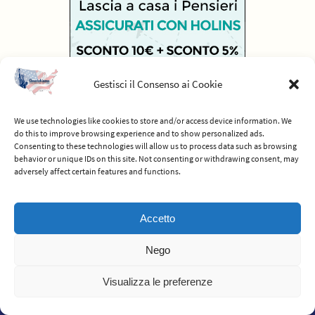
Gestisci il Consenso ai Cookie
We use technologies like cookies to store and/or access device information. We
do this to improve browsing experience and to show personalized ads.
Consenting to these technologies will allow us to process data such as browsing
behavior or unique IDs on this site. Not consenting or withdrawing consent, may
adversely affect certain features and functions.
© 2012-2026 Americhiamo - Tutti i diritti riservati -
Termini e condizioni
Accetto
del servizio
Nego
Powered by
Nirvana
&
WordPress.
Visualizza le preferenze