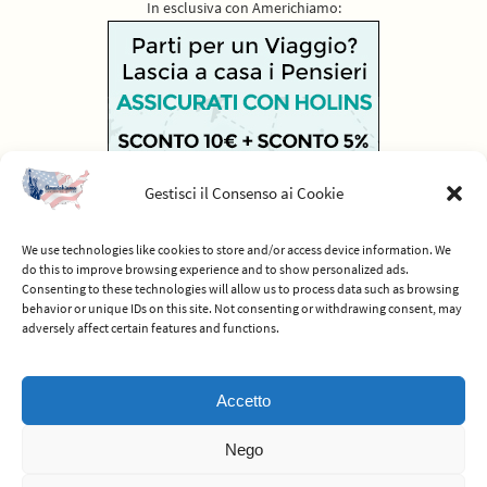
In esclusiva con Americhiamo:
Gestisci il Consenso ai Cookie
We use technologies like cookies to store and/or access device information. We
do this to improve browsing experience and to show personalized ads.
Consenting to these technologies will allow us to process data such as browsing
behavior or unique IDs on this site. Not consenting or withdrawing consent, may
adversely affect certain features and functions.
© 2012-2026 Americhiamo - Tutti i diritti riservati -
Termini e condizioni
Accetto
del servizio
Nego
Powered by
Nirvana
&
WordPress.