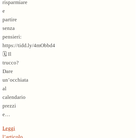
risparmiare
e
partire
senza
pensieri:
https://tidd.ly/4mObbd4
🗓️ Il
trucco?
Dare
un’occhiata
al
calendario
prezzi
e…
Leggi
l’articolo