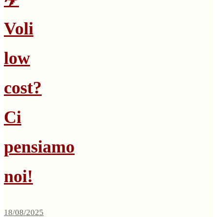
Voli
low
cost?
Ci
pensiamo
noi!
18/08/2025