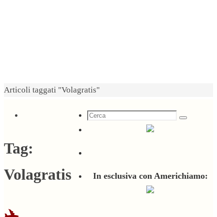
Home
Articoli taggati "Volagratis"
Cerca
Cerca
per:
Tag:
Volagratis
In esclusiva con Americhiamo:
✈️