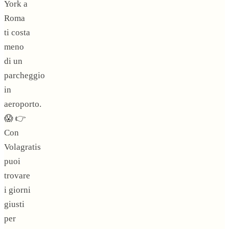
York a
Roma
ti costa
meno
di un
parcheggio
in
aeroporto.
😱 👉
Con
Volagratis
puoi
trovare
i giorni
giusti
per