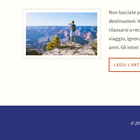
Non lasciate p
destinazioni. 
rilassarsi o r
viaggio, ignor
anni. Gli inter
LEGGI L’AR
© 201