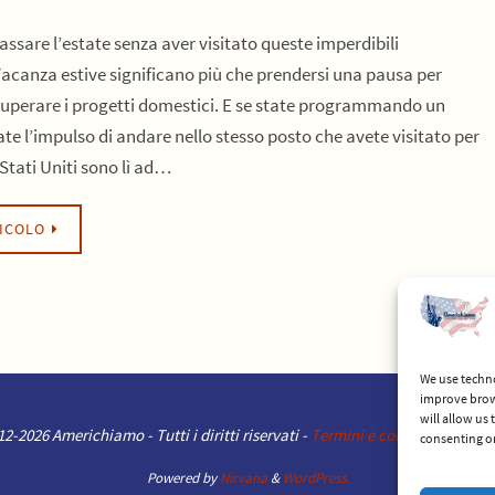
assare l’estate senza aver visitato queste imperdibili
Vacanza estive significano più che prendersi una pausa per
ecuperare i progetti domestici. E se state programmando un
ate l’impulso di andare nello stesso posto che avete visitato per
i Stati Uniti sono lì ad…
TICOLO
We use techno
improve brow
will allow us
2-2026 Americhiamo - Tutti i diritti riservati -
Termini e condizioni del se
consenting or
Powered by
Nirvana
&
WordPress.