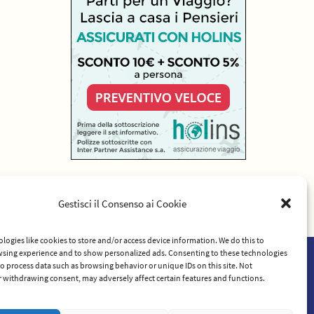
Gestisci il Consenso ai Cookie
logies like cookies to store and/or access device information. We do this to
sing experience and to show personalized ads. Consenting to these technologies
 to process data such as browsing behavior or unique IDs on this site. Not
rvizio
 withdrawing consent, may adversely affect certain features and functions.