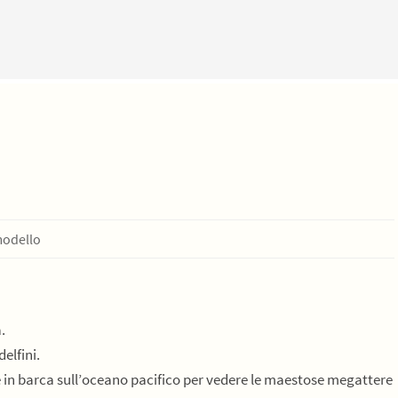
modello
.
elfini.
e in barca sull’oceano pacifico per vedere le maestose megattere