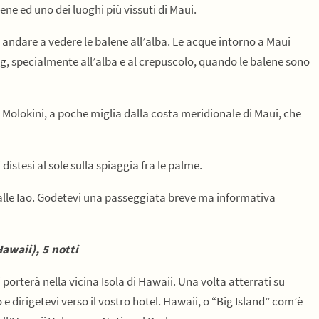
ene ed uno dei luoghi più vissuti di Maui.
andare a vedere le balene all’alba. Le acque intorno a Maui
ng, specialmente all’alba e al crepuscolo, quando le balene sono
 Molokini,
a poche miglia dalla costa meridionale di Maui
, che
istesi al sole sulla spiaggia fra le palme.
lle
Iao
.
Godetevi
una passeggiata breve ma informativa
Hawaii), 5 notti
i porterà nella vicina Isola di Hawaii. Una volta atterrati su
 e dirigetevi verso il vostro hotel. Hawaii, o “Big Island” com’è