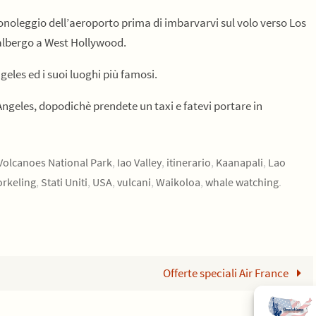
tonoleggio dell’aeroporto prima di imbarvarvi sul volo verso Los
n albergo a West Hollywood.
geles ed i suoi luoghi più famosi.
Angeles, dopodichè prendete un taxi e fatevi portare in
Volcanoes National Park
,
Iao Valley
,
itinerario
,
Kaanapali
,
Lao
orkeling
,
Stati Uniti
,
USA
,
vulcani
,
Waikoloa
,
whale watching
.
Offerte speciali Air France