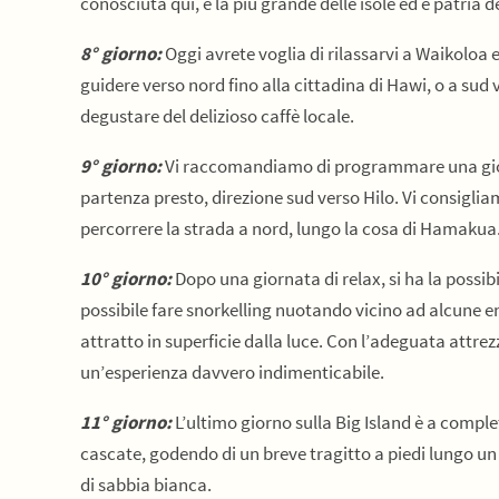
conosciuta qui, è la più grande delle isole ed è patria
8° giorno:
Oggi avrete voglia di rilassarvi a Waikoloa e
guidere verso nord fino alla cittadina di Hawi, o a sud 
degustare del delizioso caffè locale.
9° giorno:
Vi raccomandiamo di programmare una giorn
partenza presto, direzione sud verso Hilo. Vi consigliam
percorrere la strada a nord, lungo la cosa di Hamakua
10° giorno:
Dopo una giornata di relax, si ha la possib
possibile fare snorkelling nuotando vicino ad alcune 
attratto in superficie dalla luce. Con l’adeguata attre
un’esperienza davvero indimenticabile.
11° giorno:
L’
ultimo giorno sulla Big Island è a comple
cascate, godendo di un breve tragitto a piedi lungo un
di sabbia bianca.