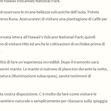
 dell’Hawaii Volcanoes National Park.
d osservare le strane bellezze vulcaniche dell’isola. Potete
verso Kona. Assicuratevi di visitare una piantagione di caffè per
ata intera all’Hawaii’s Volcano National Park; quindi
o di visitare Hilo ed anche le coltivazioni di orchidee prima di
.
ilità di fare un’esperienza incredibil. Dopo il tramonto sarà
enormi mante. Le mante si nutrono di plancton durante la notte,
zzatura (illuminazione subacquea), sarete testimoni di
ta vostra disposizione. C’è molto da fare come visitare le
 sentiero naturale o semplicemente per rilassarsi sulla spiaggia