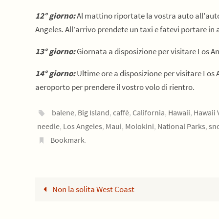
12° giorno:
Al mattino riportate la vostra auto all’au
Angeles. All’arrivo prendete un taxi e fatevi portare i
13° giorno:
Giornata a disposizione per visitare Los An
14° giorno:
Ultime ore a disposizione per visitare Los 
aeroporto per prendere il vostro volo di rientro.
balene
,
Big Island
,
caffè
,
California
,
Hawaii
,
Hawaii 
needle
,
Los Angeles
,
Maui
,
Molokini
,
National Parks
,
sn
Bookmark
.
Non la solita West Coast