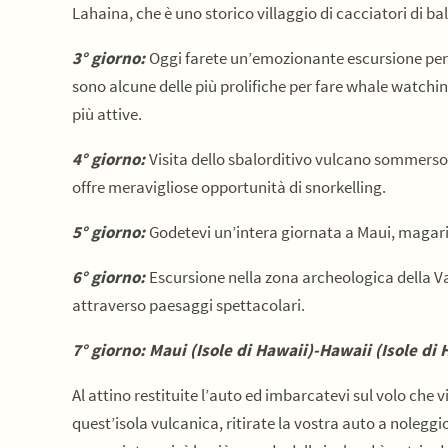
Lahaina, che è uno storico villaggio di cacciatori di bal
3° giorno:
Oggi farete un’emozionante escursione per 
sono alcune delle più prolifiche per fare whale watchi
più attive.
4° giorno:
Visita dello sbalorditivo vulcano sommerso
offre meravigliose opportunità di snorkelling.
5° giorno:
Godetevi un’intera giornata a Maui, magari d
6° giorno:
E
scursione nella
zona archeologica della Va
attraverso
paesaggi spettacolari
.
7° giorno: Maui (Isole di Hawaii)-Hawaii (Isole di 
Al attino restituite l’auto ed imbarcatevi sul volo che v
quest’isola vulcanica, ritirate la vostra auto a noleggio