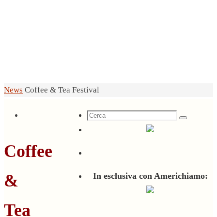
Home
News
Coffee & Tea Festival
Cerca
Cerca
per:
Coffee
&
In esclusiva con Americhiamo:
Tea