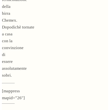
della
birra
Chemex.
Dopodichè tornate
a casa
con la
convinzione
di
essere
assolutamente
sobri.
[mappress
mapid=”26″]