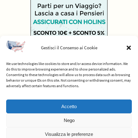
Gestisci il Consenso ai Cookie
We use technologies like cookies to store and/or access device information. We
do this to improve browsing experience and to show personalized ads.
Consenting to these technologies will allow us to process data such as browsing
behavior or unique IDs on this site. Not consenting or withdrawing consent, may
adversely affect certain features and functions.
© 2012-2026 Americhiamo - Tutti i diritti riservati -
Termini e condizioni
Accetto
del servizio
Nego
Powered by
Nirvana
&
WordPress.
Visualizza le preferenze