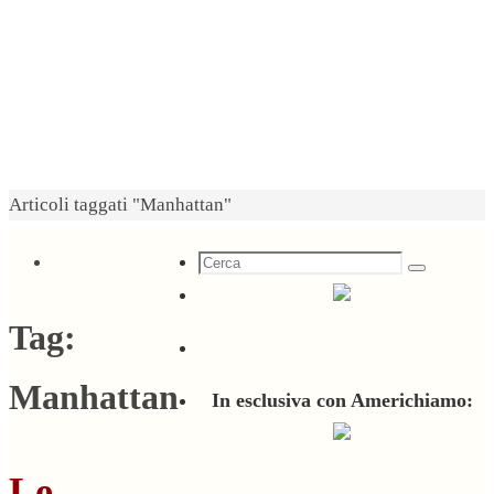
Home
Articoli taggati "Manhattan"
Cerca
Cerca
per:
Tag:
Manhattan
In esclusiva con Americhiamo:
Le