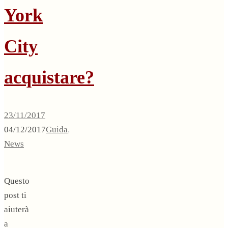
York
City
acquistare?
23/11/2017
04/12/2017
Guida
,
News
Questo
post ti
aiuterà
a