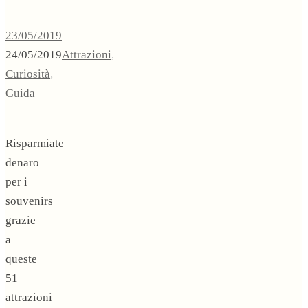
23/05/2019
24/05/2019
Attrazioni
,
Curiosità
,
Guida
Risparmiate
denaro
per i
souvenirs
grazie
a
queste
51
attrazioni