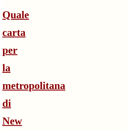
Quale
carta
per
la
metropolitana
di
New