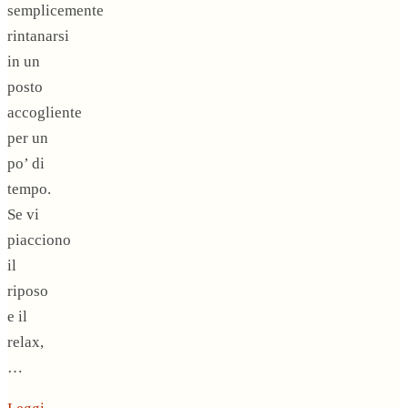
semplicemente
rintanarsi
in un
posto
accogliente
per un
po’ di
tempo.
Se vi
piacciono
il
riposo
e il
relax,
…