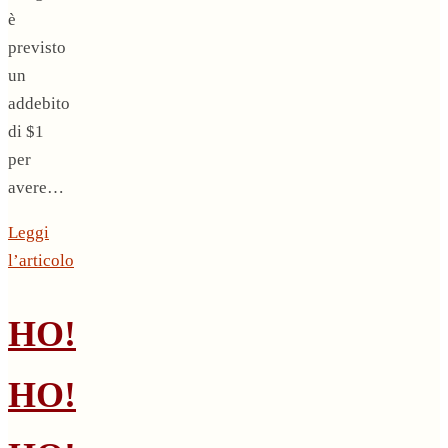
è
previsto
un
addebito
di $1
per
avere…
Leggi
l’articolo
HO!
HO!