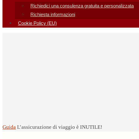
Richiedici una consulenza gratuita e personalizzata
Richiesta informazioni
Cookie Policy (EU)
Home
Guida
L’assicurazione di viaggio è INUTILE!