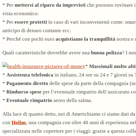
* Per
mettersi al riparo da imprevisti
che possono rovinare il
vista economico.
* Per
essere protetti
in caso di vari inconvenienti come: smar
anticipo di denaro contante ecc.
* Perché con pochi euro
acquistiamo la tranquillità
nostra e 
Quali caratteristiche dovrebbe avere una
buona polizza
? I no
*
Massimali molto alti
*
Assistenza telefonica
in italiano, 24 ore su 24 e 7 giorni su 
*
Pagamento diretto
delle spese da parte della compagnia (in
*
Rimborso spese
per l’eventuale rimpatrio dell’assicurato co
*
Eventuale rimpatrio
aereo della salma.
Alla luce di quanto detto, noi di Americhiamo ci siamo dati d
con
Holins
, una compagnia con
oltre 40 anni di esperienza ne
specializzata nelle coperture per i viaggi: grazie a questa co