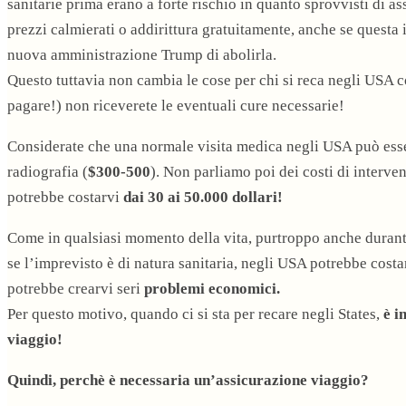
sanitarie prima erano a forte rischio in quanto sprovvisti di a
prezzi calmierati o addirittura gratuitamente, anche se questa 
nuova amministrazione Trump di abolirla.
Questo tuttavia non cambia le cose per chi si reca negli USA
pagare!) non riceverete le eventuali cure necessarie!
Considerate che una normale visita medica negli USA può esse
radiografia (
$300-500
). Non parliamo poi dei costi di interve
potrebbe costarvi
dai 30 ai 50.000 dollari!
Come in qualsiasi momento della vita, purtroppo anche duran
se l’imprevisto è di natura sanitaria, negli USA potrebbe costar
potrebbe crearvi seri
problemi economici.
Per questo motivo, quando ci si sta per recare negli States,
è i
viaggio!
Quindi, perchè è necessaria un’assicurazione viaggio?