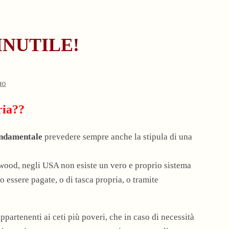
è INUTILE!
mo
ria??
ndamentale
prevedere sempre anche la stipula di una
wood, negli USA non esiste un vero e proprio sistema
o essere pagate, o di tasca propria, o tramite
appartenenti ai ceti più poveri, che in caso di necessità