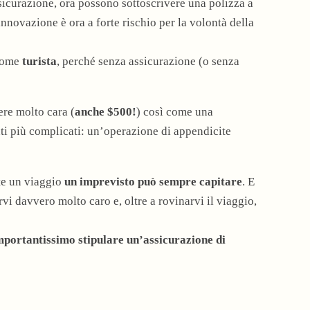
ssicurazione, ora possono sottoscrivere una polizza a
innovazione è ora a forte rischio per la volontà della
 come
turista
, perché senza assicurazione (o senza
re molto cara (
anche $500!
) così come una
nti più complicati: un’operazione di appendicite
te un viaggio
un imprevisto può sempre capitare
. E
vi davvero molto caro e, oltre a rovinarvi il viaggio,
mportantissimo stipulare un’assicurazione di