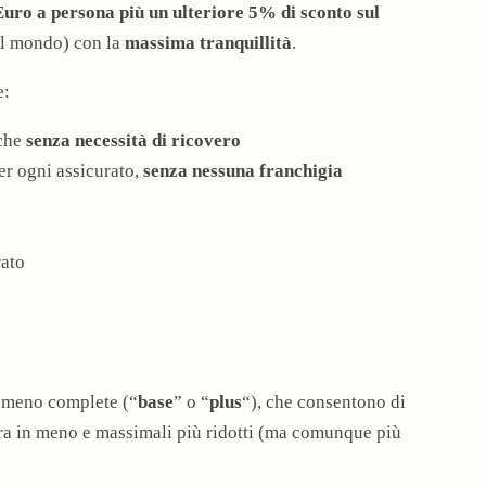
Euro a persona più un ulteriore 5% di sconto sul
o il mondo) con la
massima tranquillità
.
e:
iche
senza necessità di ricovero
r ogni assicurato,
senza nessuna franchigia
rato
 meno complete (“
base
” o “
plus
“), che consentono di
ra in meno e massimali più ridotti (ma comunque più