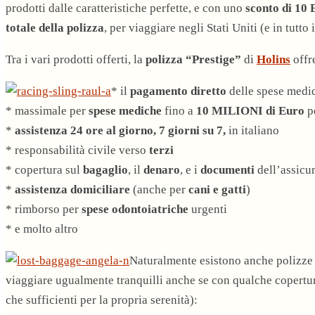
prodotti dalle caratteristiche perfette, e con uno
sconto di 10 
totale della polizza
, per viaggiare negli Stati Uniti (e in tutt
Tra i vari prodotti offerti, la
polizza “Prestige”
di
Holins
offr
* il
pagamento diretto
delle spese med
* massimale per
spese mediche
fino a
10 MILIONI di Euro
pe
*
assistenza 24 ore al giorno, 7 giorni su 7,
in italiano
* responsabilità civile verso
terzi
* copertura sul
bagaglio
, il
denaro
, e i
documenti
dell’assicu
*
assistenza domiciliare
(anche per
cani e gatti
)
* rimborso per
spese odontoiatriche
urgenti
* e molto altro
Naturalmente esistono anche polizze
viaggiare ugualmente tranquilli anche se con qualche copertu
che sufficienti per la propria serenità):