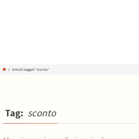
Home
Articoli taggati "sconto"
Tag:
sconto